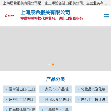
上海辰希报关有限公司是一家二手设备进口报关公司，主营业务有：二手盾构机进口报关、二手挖机进口报关、二手加工中心进口报关、二手生产线进口报关等报关业务，公司现已经成为进出口报关量综合**靠前的AA类报关行。欢迎访问上海辰希报关有限公司网站！
上海辰希报关有限公司
提供报关报检代理业务、进出口贸易业务
暂时进出口/ 进口
维修物品
家具 /3C产品/家
电器进口报关
化妆品以及化妆
品原料进口报关
危险化工品进口
产品分类
报关
预包装食品进口 /
暂时进出口/ 进口
家具 /3C产品/家
化妆品以及化妆
宠物食品进口
国际工厂搬迁进
维修物品
电器进口报关
品原料进口报关
危险化工品进口
预包装食品进口 /
国际工厂搬迁进
出口报关
报关
宠物食品进口
出口报关
旧半导体进口/ 招
旧半导体进口/ 招
二手设备 / 二手