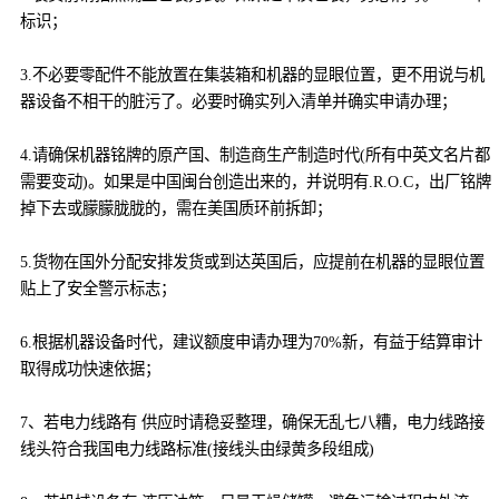
标识；
3.不必要零配件不能放置在集装箱和机器的显眼位置，更不用说与机
器设备不相干的脏污了。必要时确实列入清单并确实申请办理；
4.请确保机器铭牌的原产国、制造商生产制造时代(所有中英文名片都
需要变动)。如果是中国闽台创造出来的，并说明有.R.O.C，出厂铭牌
掉下去或朦朦胧胧的，需在美国质环前拆卸；
5.货物在国外分配安排发货或到达英国后，应提前在机器的显眼位置
贴上了安全警示标志；
6.根据机器设备时代，建议额度申请办理为70%新，有益于结算审计
取得成功快速依据；
7、若电力线路有 供应时请稳妥整理，确保无乱七八糟，电力线路接
线头符合我国电力线路标准(接线头由绿黄多段组成)