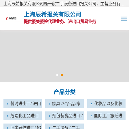
上海辰希报关有限公司是一家二手设备进口报关公司，主营业务有：二手盾构机进口报关、二手挖机进口报关、二手加工中心进口报关、二手生产线进口报关等报关业务，公司现已经成为进出口报关量综合排名靠前的AA类报关行。欢迎访问上海辰希报关有限公司网站！
上海辰希报关有限公司
提供报关报检代理业务、进出口贸易业务
暂时进出口/ 进口
维修物品
家具 /3C产品/家
电器进口报关
化妆品以及化妆
品原料进口报关
危险化工品进口
产品分类
报关
预包装食品进口 /
暂时进出口/ 进口
家具 /3C产品/家
化妆品以及化妆
宠物食品进口
国际工厂搬迁进
维修物品
电器进口报关
品原料进口报关
危险化工品进口
预包装食品进口 /
国际工厂搬迁进
出口报关
报关
宠物食品进口
出口报关
旧半导体进口/ 招
旧半导体进口/ 招
二手设备 / 二手