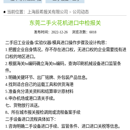
标免表项目
工程机械进口
标免表项目
二手设备 / 二手
当前位置：
上海辰希报关有限公司
>
公司动态
东莞二手火花机进口中检报关
工程机械进口
发布时间：2022-12-26
浏览次数：6018
二手旧工业设备/实验仪器/模具进口操作步骤及设计构思：
1.把握企业自身情况，存不存在进口权，无进口权的企业需要找有进
口权的地区进口。
2.根据海关hs编码确立海关hs编码，查询印刷机械设备进口监管条
件。
3.明确关键环节、出厂铭牌、外包装产品信息。
4.找到适合自己的运载工具和供货海港
5.准备充分清关资料和结算审计原材料
6.申办机场或港口清关手续。
七、货物放行派送。
8、所在城市报关报检调岗或流程备案手续
二手设备进口流程具体如下：
1.咨询明确二手设备进口手续、监管条件、进口进口关税等信息。