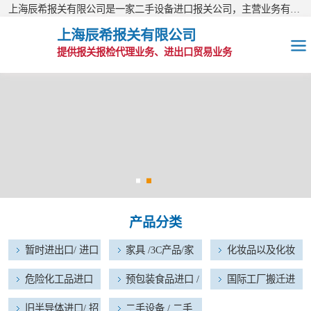
上海辰希报关有限公司是一家二手设备进口报关公司，主营业务有：二手盾构机进口报关、二手挖机进口报关、二手加工中心进口报关、二手生产线进口报关等报关业务，公司现已经成为进出口报关量综合排名靠前的AA类报关行。欢迎访问上海辰希报关有限公司网站！
上海辰希报关有限公司
提供报关报检代理业务、进出口贸易业务
暂时进出口/ 进口
维修物品
家具 /3C产品/家
电器进口报关
化妆品以及化妆
品原料进口报关
危险化工品进口
产品分类
报关
预包装食品进口 /
暂时进出口/ 进口
家具 /3C产品/家
化妆品以及化妆
宠物食品进口
国际工厂搬迁进
维修物品
电器进口报关
品原料进口报关
危险化工品进口
预包装食品进口 /
国际工厂搬迁进
出口报关
报关
宠物食品进口
出口报关
旧半导体进口/ 招
旧半导体进口/ 招
二手设备 / 二手