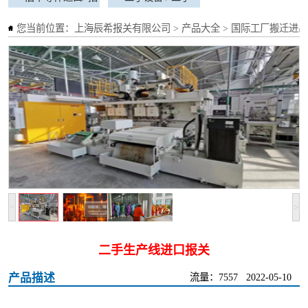
标免表项目
工程机械进口
标免表项目
二手设备 / 二手
您当前位置：
上海辰希报关有限公司
>
产品大全
>
国际工厂搬迁进出
工程机械进口
>
<
二手生产线进口报关
产品描述
流量：7557
2022-05-10