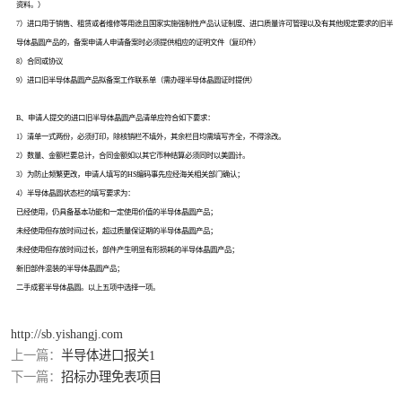
资料。）
7）进口用于销售、租赁或者维修等用途且国家实施强制性产品认证制度、进口质量许可管理以及有其他规定要求的旧半
导体晶圆产品的，备案申请人申请备案时必须提供相应的证明文件（复印件）
8）合同或协议
9）进口旧半导体晶圆产品拟备案工作联系单（需办理半导体晶圆证时提供）
B、申请人提交的进口旧半导体晶圆产品清单应符合如下要求：
1）清单一式两份，必须打印，除核销栏不填外，其余栏目均需填写齐全，不得涂改。
2）数量、金额栏要总计，合同金额如以其它币种结算必须同时以美圆计。
3）为防止频繁更改，申请人填写的HS编码事先应经海关相关部门确认；
4）半导体晶圆状态栏的填写要求为：
已经使用，仍具备基本功能和一定使用价值的半导体晶圆产品；
未经使用但存放时间过长，超过质量保证期的半导体晶圆产品；
未经使用但存放时间过长，部件产生明显有形损耗的半导体晶圆产品；
新旧部件混装的半导体晶圆产品；
二手成套半导体晶圆。以上五项中选择一项。
http://sb.yishangj.com
上一篇：
半导体进口报关1
下一篇：
招标办理免表项目