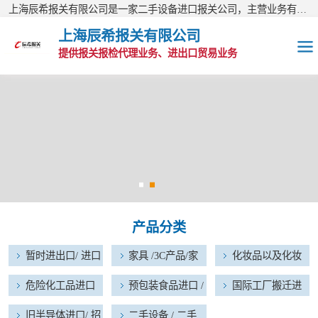
上海辰希报关有限公司是一家二手设备进口报关公司，主营业务有：二手盾构机进口报关、二手挖机进口报关、二手加工中心进口报关、二手生产线进口报关等报关业务，公司现已经成为进出口报关量综合排名靠前的AA类报关行。欢迎访问上海辰希报关有限公司网站！
上海辰希报关有限公司
提供报关报检代理业务、进出口贸易业务
暂时进出口/ 进口
维修物品
家具 /3C产品/家
电器进口报关
化妆品以及化妆
品原料进口报关
危险化工品进口
产品分类
报关
预包装食品进口 /
暂时进出口/ 进口
家具 /3C产品/家
化妆品以及化妆
宠物食品进口
国际工厂搬迁进
维修物品
电器进口报关
品原料进口报关
危险化工品进口
预包装食品进口 /
国际工厂搬迁进
出口报关
报关
宠物食品进口
出口报关
旧半导体进口/ 招
旧半导体进口/ 招
二手设备 / 二手