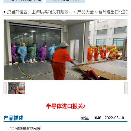
标免表项目
工程机械进口
标免表项目
二手设备 / 二手
您当前位置：
上海辰希报关有限公司
>
产品大全
>
暂时进出口/ 进
工程机械进口
>
<
半导体进口报关2
产品描述
流量：1046
2022-05-10
一、半导体晶圆设备进口清关流程：