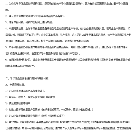
1、为你的半导体晶圆进行编码归类．然后确认你的半导体晶圆的监管条件，因为有的设是国家禁止进口旧半导体晶圆
的．
2、确认后去省商检局办理“进口旧半导体晶圆产品备案”。
3、准备申报材料，材料齐全后网上进行申报。
4、申报时需注意：上海半导体晶圆设备规格型号后必须填写生产年份；在“企业情况说明栏”里、填写企业申请报告，如
篇幅过长，则必须写明以下内容：企业的基本情况、生产情况，尤其是进口该半导体晶圆的用途，该半导体晶圆的生产制
造日期、使用年限、观在状况等，如生产制造日期较早。必须做出特殊解释说明。
5、市半导体晶圆办根据进口申报的半导体晶圆产品商品编码，对照《自动进口许可目录》，进行办理《自动进口许可
证》或在网上进行转报、由国家半导体晶圆办办理《自动进口许可证》。
6、在网上显示“已批”后、请企业携带已盖章的申请表和申请报告原件以及上述要求的全部书面材料到市半导体晶圆办或
国家半导体晶圆办领取证件。
二、半导体晶圆设备进口提供的具体材料：
A、申请资料包括：
1）进口旧半导体晶圆产品备案申请书
2）申请人、收货人、发货人营业执照（复印件）
3）装运前预检验申请书
4）拟进口旧半导体晶圆产品清单（按标准格式填写，一式两份，要求以电脑打制。）
5）进口上海半导体晶圆设备描述（按网上标准格式填写）
6）其它材料（8年前制造的旧半导体晶圆产品原则上均需提供产品彩色图片/照片；制造年限久的半导体晶圆如在发运前
已经维修整理，申请人可提供相关记录与证明；进口的二手大型成套半导体晶圆需提供半导体晶圆配置图、工艺流程图等