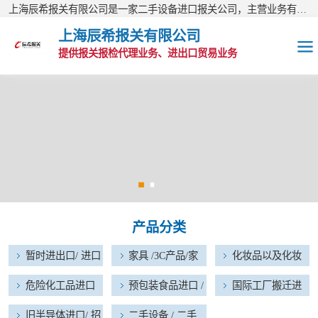
上海辰希报关有限公司是一家二手设备进口报关公司，主营业务有：二手盾构机进口报关、二手挖机进口报关、二手加工中心进口报关、二手生产线进口报关等报关业务，公司现已经成为进出口报关量综合排名靠前的AA类报关行。欢迎访问上海辰希报关有限公司网站！
上海辰希报关有限公司
提供报关报检代理业务、进出口贸易业务
暂时进出口/ 进口
维修物品
家具 /3C产品/家
电器进口报关
化妆品以及化妆
品原料进口报关
危险化工品进口
产品分类
报关
预包装食品进口 /
暂时进出口/ 进口
家具 /3C产品/家
化妆品以及化妆
宠物食品进口
国际工厂搬迁进
维修物品
电器进口报关
品原料进口报关
危险化工品进口
预包装食品进口 /
国际工厂搬迁进
出口报关
报关
宠物食品进口
出口报关
旧半导体进口/ 招
旧半导体进口/ 招
二手设备 / 二手