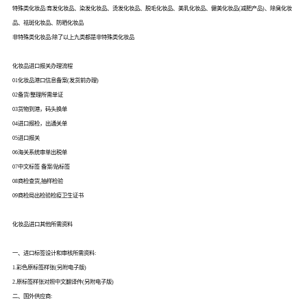
特殊类化妆品:育发化妆品、染发化妆品、烫发化妆品、脱毛化妆品、美乳化妆品、健美化妆品(减肥产品)、除臭化妆
品、祛斑化妆品、防晒化妆品
非特殊类化妆品:除了以上九类都是非特殊类化妆品
化妆品进口报关办理流程
01化妆品港口信息备案(发货前办理)
02备货/整理所需单证
03货物到港，码头换单
04进口报检，出通关单
05进口报关
06海关系统审单出税单
07中文标签 备案/贴标签
08商检查货,抽样检验
09商检局出检验检疫卫生证书
化妆品进口其他所需资料
一、进口标签设计和审核所需资料:
1.彩色原标签样张(另附电子版)
2.原标签样张对照中文翻译件(另附电子版)
二、国外供应商: