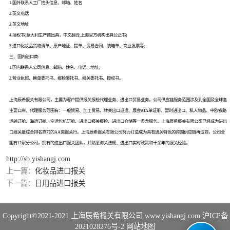
1.国外联系人工厂抬头信息、邮箱、姓名
2.英文电话
3.英文地址
4.授权书(意大利生产商出具，中文翻译,上海官方机构出具公正书)
5.进口化妆品货物清单、原产地证、提单、贸易合同、装箱单、商业发票等;
三、国内进口商:
1.国内联系人公司信息、邮箱、姓名、电话、地址;
2.营业执照、换单委托书、报检委托书、报关委托书、授权书。
上海辰希报关有限公司，主要为客户提供报关报检代理业务、进出口贸易业务。公司供应链服务范围涉及到全国及全球各
主要口岸，代理服务范围有：一般贸易、加工贸易、转关出口退运、展会ATA单证册、暂时进出口、私人物品、中欧铁路
运输订舱、海运订舱、空运包机订舱、进出口报关报检、进出口仓储等一条龙服务。上海辰希报关有限公司已经成为进出
口报关量综合排名靠前的AA类报关行。上海辰希报关有限公司努力打造成为具有通关特色的跨国供应链再造商，公司全
国有12家分公司，拥有的进出口报关团队，并熟悉海关法规、进出口实时政策和十余年的报关经验。
http://sb.yishangj.com
上一篇：
化妆品进口报关
下一篇：
日用品进口报关
Copyright©2021-2021
上海辰希报关有限公司
www.yishangj.com
沪ICP备
2021028276号-2
网站地图